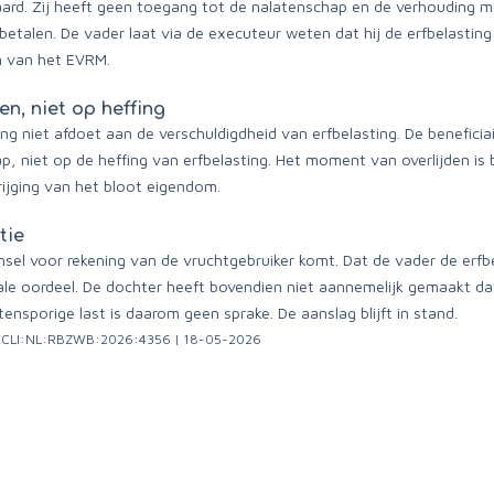
ard. Zij heeft geen toegang tot de nalatenschap en de verhouding met
betalen. De vader laat via de executeur weten dat hij de erfbelasting
in van het EVRM.
n, niet op heffing
ng niet afdoet aan de verschuldigdheid van erfbelasting. De beneficiai
, niet op de heffing van erfbelasting. Het moment van overlijden is 
rijging van het bloot eigendom.
tie
sel voor rekening van de vruchtgebruiker komt. Dat de vader de erfbe
scale oordeel. De dochter heeft bovendien niet aannemelijk gemaakt dat
tensporige last is daarom geen sprake. De aanslag blijft in stand.
 | ECLI:NL:RBZWB:2026:4356 | 18-05-2026