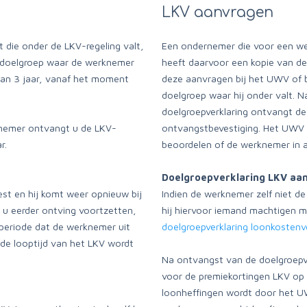
LKV aanvragen
die onder de LKV-regeling valt,
Een ondernemer die voor een w
de doelgroep waar de werknemer
heeft daarvoor een kopie van de
dan 3 jaar, vanaf het moment
deze aanvragen bij het UWV of b
doelgroep waar hij onder valt. 
doelgroepverklaring ontvangt d
knemer ontvangt u de LKV-
ontvangstbevestiging. Het UWV
r.
beoordelen of de werknemer in 
Doelgroepverklaring LKV aa
est en hij komt weer opnieuw bij
Indien de werknemer zelf niet d
 u eerder ontving voortzetten,
hij hiervoor iemand machtigen m
e periode dat de werknemer uit
doelgroepverklaring loonkostenv
 de looptijd van het LKV wordt
Na ontvangst van de doelgroepver
voor de premiekortingen LKV op 
loonheffingen wordt door het 