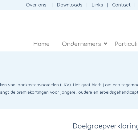
Over ons
Downloads
Links
Contact
Home
Ondernemers
Particul
aken van loonkostenvoordelen (LKV). Het gaat hierbij om een tegem
angt de premiekortingen voor jongere, oudere en arbeidsgehandicap
Doelgroepverklarin