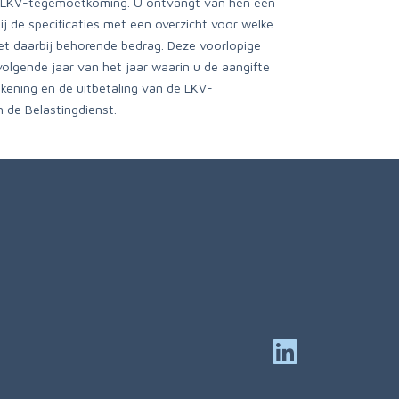
e LKV-tegemoetkoming. U ontvangt van hen een
j de specificaties met een overzicht voor welke
t daarbij behorende bedrag. Deze voorlopige
olgende jaar van het jaar waarin u de aangifte
ekening en de uitbetaling van de LKV-
de Belastingdienst.