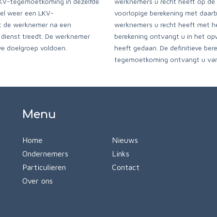
LKV-tegemoetkoming in dezelfde
werknemers u recht heeft op d
wel weer een LKV-
voorlopige berekening met daarbi
t de werknemer na een
werknemers u recht heeft met he
 dienst treedt. De werknemer
berekening ontvangt u in het opv
e doelgroep voldoen.
heeft gedaan. De definitieve ber
tegemoetkoming ontvangt u van 
Menu
Home
Nieuws
Ondernemers
Links
Particulieren
Contact
Over ons