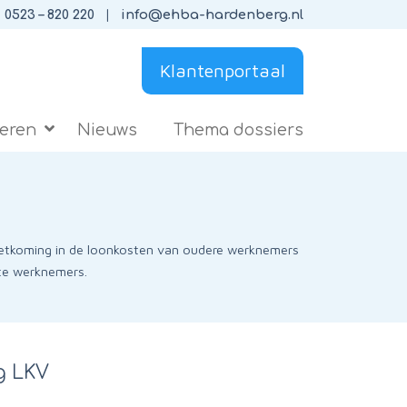
0523 – 820 220
info@ehba-hardenberg.nl
Klantenportaal
ieren
Nieuws
Thema dossiers
oetkoming in de loonkosten van oudere werknemers
te werknemers.
g LKV