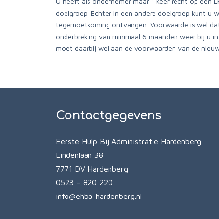
U heeft als ondernemer maar 1 keer recht op een 
doelgroep. Echter in een andere doelgroep kunt u 
tegemoetkoming ontvangen. Voorwaarde is wel da
onderbreking van minimaal 6 maanden weer bij u in
moet daarbij wel aan de voorwaarden van de nieuw
Contactgegevens
Eerste Hulp Bij Administratie Hardenberg
Lindenlaan 38
7771 DV Hardenberg
0523 – 820 220
info@ehba-hardenberg.nl