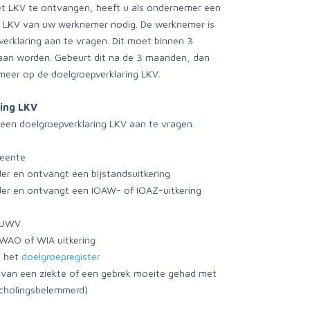
 LKV te ontvangen, heeft u als ondernemer een
ng LKV van uw werknemer nodig. De werknemer is
verklaring aan te vragen. Dit moet binnen 3
aan worden. Gebeurt dit na de 3 maanden, dan
eer op de doelgroepverklaring LKV.
ing LKV
m een doelgroepverklaring LKV aan te vragen.
meente
er en ontvangt een bijstandsuitkering
der en ontvangt een IOAW- of IOAZ-uitkering
t UWV
AO of WIA uitkering
n het
doelgroepregister
 van een ziekte of een gebrek moeite gehad met
scholingsbelemmerd)