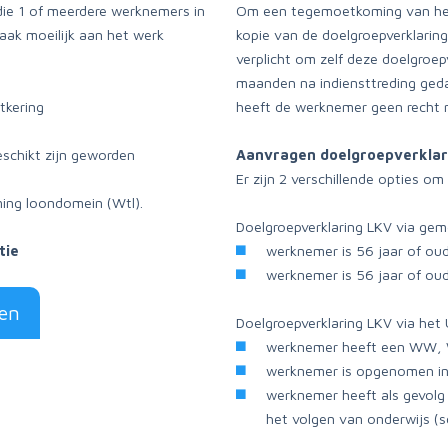
ie 1 of meerdere werknemers in
Om een tegemoetkoming van het
aak moeilijk aan het werk
kopie van de doelgroepverklari
verplicht om zelf deze doelgroep
maanden na indiensttreding ged
tkering
heeft de werknemer geen recht m
schikt zijn geworden
Aanvragen doelgroepverklar
Er zijn 2 verschillende opties o
ing loondomein (Wtl).
Doelgroepverklaring LKV via ge
tie
werknemer is 56 jaar of oud
werknemer is 56 jaar of ou
en
Doelgroepverklaring LKV via he
werknemer heeft een WW, W
werknemer is opgenomen i
werknemer heeft als gevolg
het volgen van onderwijs (