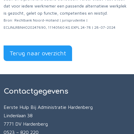
dat voor iedere werknemer een passende alternatieve werkplek
is gezocht, gelet op functie, competenties en reistijd.
Bron: Rechtbank Noord-Holland | jurisprudentie |
ECLINLRBNHO20247690, 11140560 KG EXPL 24-78 | 28-07-2024
Terug naar overzicht
Contactgegevens
Eerste Hulp Bij Administratie Hardenberg
Lindenlaan 38
7771 DV Hardenberg
0523 – 820 220