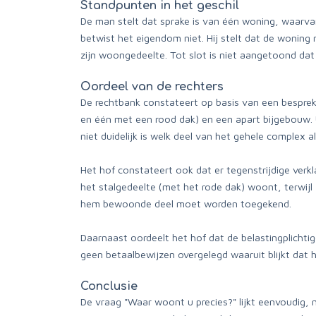
Standpunten in het geschil
De man stelt dat sprake is van één woning, waarvan
betwist het eigendom niet. Hij stelt dat de woning 
zijn woongedeelte. Tot slot is niet aangetoond dat
Oordeel van de rechters
De rechtbank constateert op basis van een bespre
en één met een rood dak) en een apart bijgebouw. U
niet duidelijk is welk deel van het gehele complex a
Het hof constateert ook dat er tegenstrijdige verklar
het stalgedeelte (met het rode dak) woont, terwijl
hem bewoonde deel moet worden toegekend.
Daarnaast oordeelt het hof dat de belastingplichti
geen betaalbewijzen overgelegd waaruit blijkt dat hi
Conclusie
De vraag "Waar woont u precies?" lijkt eenvoudig, 