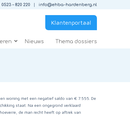
0523 – 820 220
info@ehba-hardenberg.nl
Klantenportaal
ieren
Nieuws
Thema dossiers
igen woning met een negatief saldo van € 7.555. De
schikking staat. Na een ongegrond verklaard
 hoeverre, de man recht heeft op aftrek van