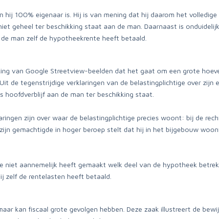
 hij 100% eigenaar is. Hij is van mening dat hij daarom het volledige
niet geheel ter beschikking staat aan de man. Daarnaast is onduideli
 de man zelf de hypotheekrente heeft betaald.
king van Google Streetview-beelden dat het gaat om een grote hoe
it de tegenstrijdige verklaringen van de belastingplichtige over zij
ls hoofdverblijf aan de man ter beschikking staat.
ingen zijn over waar de belastingplichtige precies woont: bij de rechtb
 zijn gemachtigde in hoger beroep stelt dat hij in het bijgebouw woon
ge niet aannemelijk heeft gemaakt welk deel van de hypotheek betrekk
j zelf de rentelasten heeft betaald.
maar kan fiscaal grote gevolgen hebben. Deze zaak illustreert de be