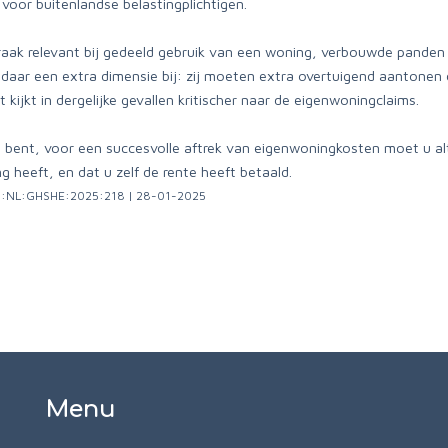
voor buitenlandse belastingplichtigen.
praak relevant bij gedeeld gebruik van een woning, verbouwde panden
aar een extra dimensie bij: zij moeten extra overtuigend aantonen dat
 kijkt in dergelijke gevallen kritischer naar de eigenwoningclaims.
ig bent, voor een succesvolle aftrek van eigenwoningkosten moet u alt
 heeft, en dat u zelf de rente heeft betaald.
CLI:NL:GHSHE:2025:218 | 28-01-2025
Menu