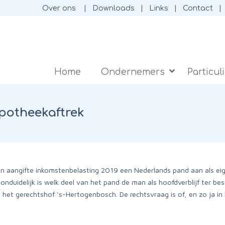
Over ons
Downloads
Links
Contact
Home
Ondernemers
Particul
potheekaftrek
zijn aangifte inkomstenbelasting 2019 een Nederlands pand aan als e
nduidelijk is welk deel van het pand de man als hoofdverblijf ter be
het gerechtshof 's-Hertogenbosch. De rechtsvraag is of, en zo ja in