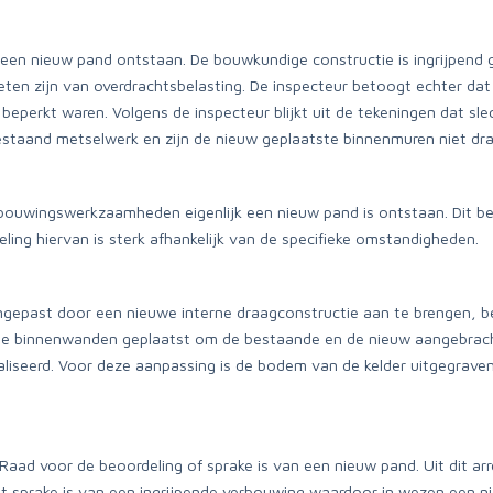
en nieuw pand ontstaan. De bouwkundige constructie is ingrijpend g
oeten zijn van overdrachtsbelasting. De inspecteur betoogt echter da
perkt waren. Volgens de inspecteur blijkt uit de tekeningen dat sle
estaand metselwerk en zijn de nieuw geplaatste binnenmuren niet dr
bouwingswerkzaamheden eigenlijk een nieuw pand is ontstaan. Dit be
ling hiervan is sterk afhankelijk van de specifieke omstandigheden.
ngepast door een nieuwe interne draagconstructie aan te brengen, 
gende binnenwanden geplaatst om de bestaande en de nieuw aangebrach
ealiseerd. Voor deze aanpassing is de bodem van de kelder uitgegrave
Raad voor de beoordeling of sprake is van een nieuw pand. Uit dit ar
 sprake is van een ingrijpende verbouwing waardoor in wezen een ni