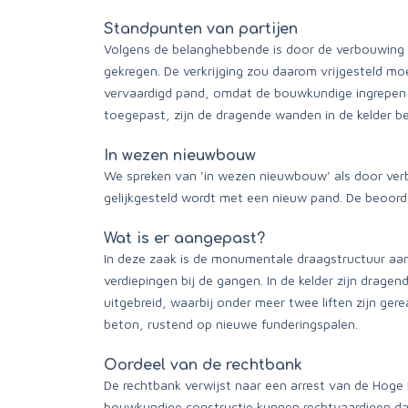
Standpunten van partijen
Volgens de belanghebbende is door de verbouwing e
gekregen. De verkrijging zou daarom vrijgesteld m
vervaardigd pand, omdat de bouwkundige ingrepen be
toegepast, zijn de dragende wanden in de kelder b
In wezen nieuwbouw
We spreken van 'in wezen nieuwbouw' als door ver
gelijkgesteld wordt met een nieuw pand. De beoorde
Wat is er aangepast?
In deze zaak is de monumentale draagstructuur aa
verdiepingen bij de gangen. In de kelder zijn dra
uitgebreid, waarbij onder meer twee liften zijn ger
beton, rustend op nieuwe funderingspalen.
Oordeel van de rechtbank
De rechtbank verwijst naar een arrest van de Hoge 
bouwkundige constructie kunnen rechtvaardigen dat