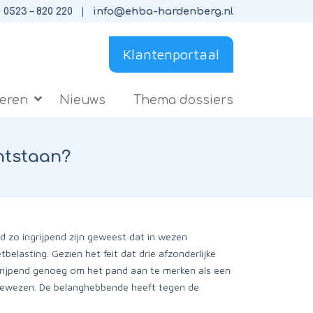
0523 – 820 220
info@ehba-hardenberg.nl
Klantenportaal
ieren
Nieuws
Thema dossiers
ntstaan?
 zo ingrijpend zijn geweest dat in wezen
elasting. Gezien het feit dat drie afzonderlijke
grijpend genoeg om het pand aan te merken als een
fgewezen. De belanghebbende heeft tegen de