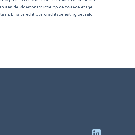
en aan de vloerconstructie op de tweede etage
an. Er is terecht overdrachtsbelasting betaald.