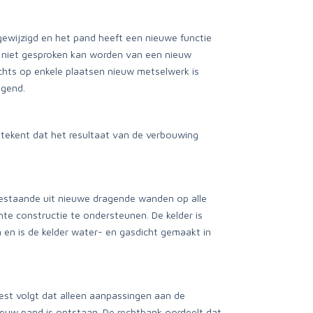
ewijzigd en het pand heeft een nieuwe functie
t niet gesproken kan worden van een nieuw
chts op enkele plaatsen nieuw metselwerk is
agend.
tekent dat het resultaat van de verbouwing
bestaande uit nieuwe dragende wanden op alle
te constructie te ondersteunen. De kelder is
n en is de kelder water- en gasdicht gemaakt in
rest volgt dat alleen aanpassingen aan de
euw pand is ontstaan. De rechtbank oordeelt dat