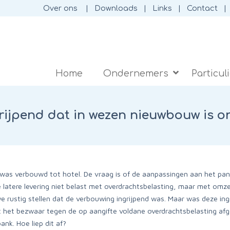
Over ons
Downloads
Links
Contact
Home
Ondernemers
Particul
rijpend dat in wezen nieuwbouw is o
as verbouwd tot hotel. De vraag is of de aanpassingen aan het pand
latere levering niet belast met overdrachtsbelasting, maar met omzetb
 rustig stellen dat de verbouwing ingrijpend was. Maar was deze in
t het bezwaar tegen de op aangifte voldane overdrachtsbelasting a
ank. Hoe liep dit af?