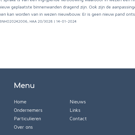
ieuw geplaatste binnenwanden dragend zijn. Ook zijn de aanpassing
ken kan worden van in wezen nieuwbouw. Er is geen nieuw pand ontsta
NLRBNHO20242006, HAA 20/3028 | 14-01-2024
Menu
Home
Nieuws
Ondernemers
Links
Particulieren
Contact
Over ons