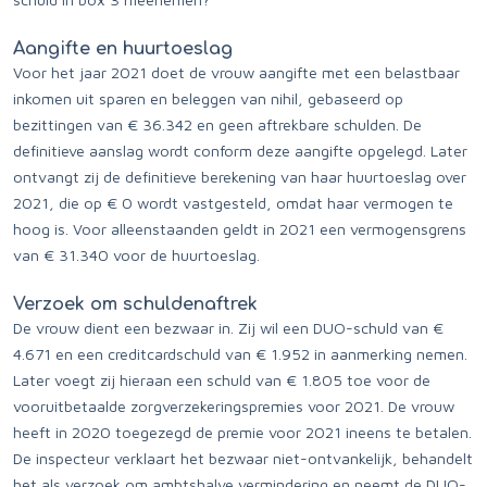
Aangifte en huurtoeslag
Voor het jaar 2021 doet de vrouw aangifte met een belastbaar
inkomen uit sparen en beleggen van nihil, gebaseerd op
bezittingen van € 36.342 en geen aftrekbare schulden. De
definitieve aanslag wordt conform deze aangifte opgelegd. Later
ontvangt zij de definitieve berekening van haar huurtoeslag over
2021, die op € 0 wordt vastgesteld, omdat haar vermogen te
hoog is. Voor alleenstaanden geldt in 2021 een vermogensgrens
van € 31.340 voor de huurtoeslag.
Verzoek om schuldenaftrek
De vrouw dient een bezwaar in. Zij wil een DUO-schuld van €
4.671 en een creditcardschuld van € 1.952 in aanmerking nemen.
Later voegt zij hieraan een schuld van € 1.805 toe voor de
vooruitbetaalde zorgverzekeringspremies voor 2021. De vrouw
heeft in 2020 toegezegd de premie voor 2021 ineens te betalen.
De inspecteur verklaart het bezwaar niet-ontvankelijk, behandelt
het als verzoek om ambtshalve vermindering en neemt de DUO-