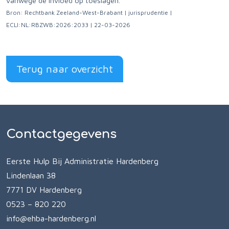
vanwege de invloed op toeslagen.
Bron: Rechtbank Zeeland-West-Brabant | jurisprudentie |
ECLI:NL:RBZWB:2026:2033 | 22-03-2026
Terug naar overzicht
Contactgegevens
Eerste Hulp Bij Administratie Hardenberg
Lindenlaan 38
7771 DV Hardenberg
0523 – 820 220
info@ehba-hardenberg.nl