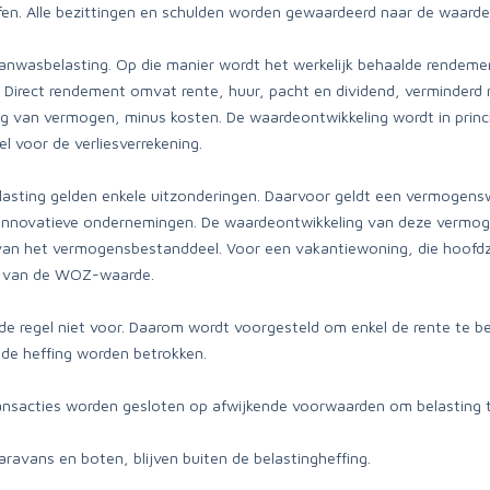
affen. Alle bezittingen en schulden worden gewaardeerd naar de waarde
anwasbelasting. Op die manier wordt het werkelijk behaalde rendeme
. Direct rendement omvat rente, huur, pacht en dividend, verminderd 
g van vermogen, minus kosten. De waardeontwikkeling wordt in princip
l voor de verliesverrekening.
ting gelden enkele uitzonderingen. Daarvoor geldt een vermogenswi
e innovatieve ondernemingen. De waardeontwikkeling van deze vermoge
koop van het vermogensbestanddeel. Voor een vakantiewoning, die hoofdz
age van de WOZ-waarde.
regel niet voor. Daarom wordt voorgesteld om enkel de rente te bel
 de heffing worden betrokken.
nsacties worden gesloten op afwijkende voorwaarden om belasting te
ravans en boten, blijven buiten de belastingheffing.