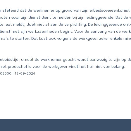
onstateerd dat de werknemer op grond van zijn arbeidsovereenkomst 
uten voor zijn dienst dient te melden bij zijn leidinggevende. Dat de 
te laat meldt, doet niet af aan de verplichting. De leidinggevende 
n dienst met zijn werkzaamheden begint. Voor de aanvang van de we
ma’s te starten. Dat kost ook volgens de werkgever zeker enkele minu
arbeidstijd, omdat de werknemer geacht wordt aanwezig te zijn op de 
 niet productief is voor de werkgever vindt het hof niet van belang.
3/03000 | 12-09-2024