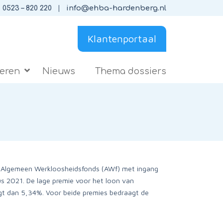
0523 – 820 220
info@ehba-hardenberg.nl
Klantenportaal
ieren
Nieuws
Thema dossiers
et Algemeen Werkloosheidsfonds (AWf) met ingang
us 2021. De lage premie voor het loon van
t dan 5,34%. Voor beide premies bedraagt de