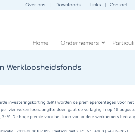
Over ons
Downloads
Links
Contact
Home
Ondernemers
Particul
en Werkloosheidsfonds
eerde investeringskorting (BIK) worden de premiepercentages voor h
 per vier weken loonaangifte doen gaat de verlaging in op 16 august
,34%. De hoge premie voor het loon van andere werknemers bedraag
publicatie | 2021-0000102388; Staatscourant 2021, Nr. 34000 | 24-06-2021