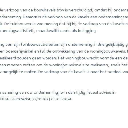
 de verkoop van de bouwkavels btw is verschuldigd, omdat hij ondern
nderneming. Daarom is de verkoop van de kavels een ondernemingsact
jk. De tuinbouwer is van mening dat hij bij de verkoop van de kavels 
mingsactiviteit, maar kwalificeerde als belegging.
 van zijn tuinbouwactiviteiten zijn onderneming in drie gelijktijdig g
een boerderijwinkel en (3) de ontwikkeling van de woningbouwkavels. 
erealiseerd zouden gaan worden. Het woningbouwrecht vormde een de
ppen moeten zetten om de woningbouwkavels te realiseren, zoals het
ogelijk te maken. De verkoop van de kavels is naar het oordeel van
anering van uw onderneming, win dan tijdig fiscaal advies in.
ECLINLGHSHE2024704, 22/01348 | 05-03-2024