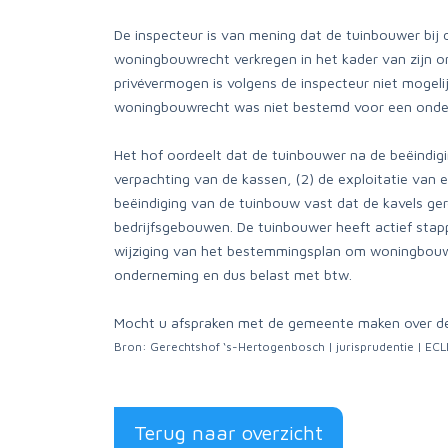
De inspecteur is van mening dat de tuinbouwer bij
woningbouwrecht verkregen in het kader van zijn o
privévermogen is volgens de inspecteur niet mogeli
woningbouwrecht was niet bestemd voor een onderne
Het hof oordeelt dat de tuinbouwer na de beëindiging
verpachting van de kassen, (2) de exploitatie van 
beëindiging van de tuinbouw vast dat de kavels g
bedrijfsgebouwen. De tuinbouwer heeft actief sta
wijziging van het bestemmingsplan om woningbouw m
onderneming en dus belast met btw.
Mocht u afspraken met de gemeente maken over de s
Bron: Gerechtshof ‘s-Hertogenbosch | jurisprudentie | 
Terug naar overzicht