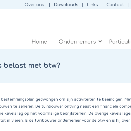
Over ons
Downloads
Links
Contact
Home
Ondernemers
Particul
 belast met btw?
t bestemmingsplan gedwongen om zijn activiteiten te beëindigen. M
sgebouwen te saneren. De tuinbouwer ontving naast een financiële com
 kavels lag op het voormalige bedrijfsterrein. De overige kavels la
st in vieren. Is de tuinbouwer ondernemer voor de btw en is hij ove