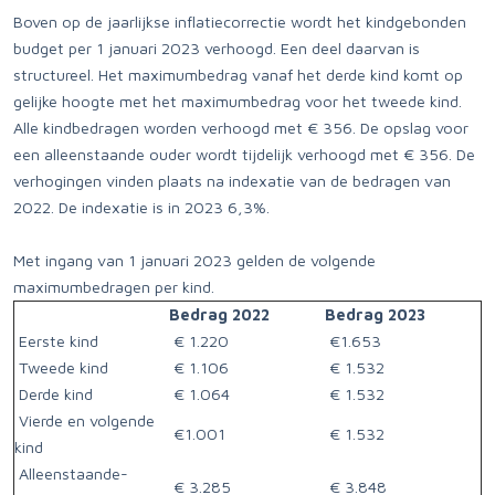
Boven op de jaarlijkse inflatiecorrectie wordt het kindgebonden
budget per 1 januari 2023 verhoogd. Een deel daarvan is
structureel. Het maximumbedrag vanaf het derde kind komt op
gelijke hoogte met het maximumbedrag voor het tweede kind.
Alle kindbedragen worden verhoogd met € 356. De opslag voor
een alleenstaande ouder wordt tijdelijk verhoogd met € 356. De
verhogingen vinden plaats na indexatie van de bedragen van
2022. De indexatie is in 2023 6,3%.
Met ingang van 1 januari 2023 gelden de volgende
maximumbedragen per kind.
Bedrag 2022
Bedrag 2023
Eerste kind
€ 1.220
€1.653
Tweede kind
€ 1.106
€ 1.532
Derde kind
€ 1.064
€ 1.532
Vierde en volgende
€1.001
€ 1.532
kind
Alleenstaande-
€ 3.285
€ 3.848