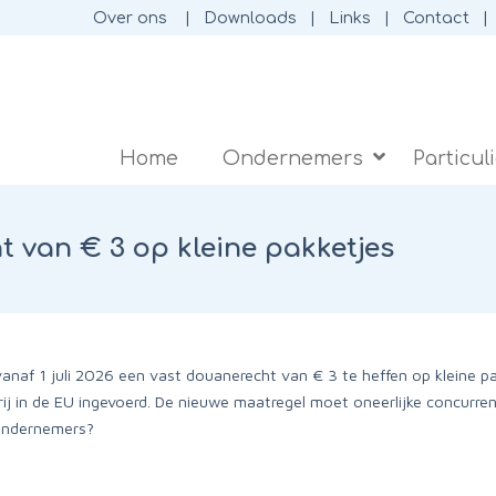
Over ons
Downloads
Links
Contact
Home
Ondernemers
Particul
t van € 3 op kleine pakketjes
naf 1 juli 2026 een vast douanerecht van € 3 te heffen op kleine 
ij in de EU ingevoerd. De nieuwe maatregel moet oneerlijke concur
 ondernemers?