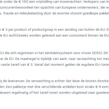
 onder de € 150 een vrijstelling van invoerrechten. Verkopers van
 concurrentievoordeel ten opzichte van Europese ondernemers, die we
co’s, fraude en milieubelasting door de enorme stroom goedkope pakket
an € 3 per product of productgroep in een zending van buiten de EU. 
de EU rechtstreeks worden geleverd aan een consument binnen de EU.
 EU die zich registreren in het éénloketsysteem voor invoer (IOSS). D
 de EU. De maatregel is tijdelijk van aard, naar verwachting tot m
et vaste tarief van € 3. Vanaf dat moment gelden de reguliere EU-tari
ij de leverancier. De verwachting is echter dat deze de kosten doorb
n. Een pakketje met drie verschillende artikelen kost straks € 9 ex
ueert regelmatig of het tarief moet worden uitgebreid naar goederen 