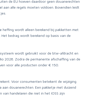
 buiten de EU hoeven daardoor geen douanerechten
l aan alle regels moeten voldoen. Bovendien leidt
jes.
De heffing wordt alleen berekend bij pakketten met
 Het bedrag wordt berekend op basis van de
it systeem wordt gebruikt voor de btw-afdracht en
edio 2028. Zodra de permanente afschaffing van de
even voor alle producten onder € 150.
erekent. Voor consumenten betekent de wijziging
tra aan douanerechten. Een pakketje met duizend
van handelaren die niet in het IOSS zijn