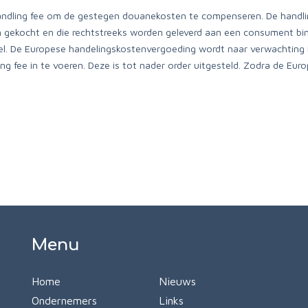
handling fee om de gestegen douanekosten te compenseren. De handl
n gekocht en die rechtstreeks worden geleverd aan een consument b
gel. De Europese handelingskostenvergoeding wordt naar verwachtin
ng fee in te voeren. Deze is tot nader order uitgesteld. Zodra de Eur
Menu
Home
Nieuws
Ondernemers
Links