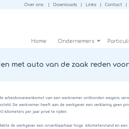
Over ons
Downloads
Links
Contact
Home
Ondernemers
Particul
jden met auto van de zaak reden voo
de arbeidsovereenkomst van een werknemer ontbonden wegens verwij
esteld. De werknemer heeft aan de werkgever een verklaring geen pri
kilometers per jaar privé te rijden.
dekte de werkgever een onverklaarbaar hoge kilometerstand en een 