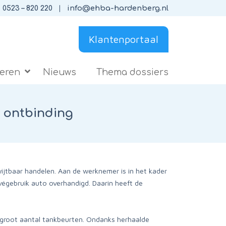
0523 – 820 220
info@ehba-hardenberg.nl
Klantenportaal
ieren
Nieuws
Thema dossiers
r ontbinding
tbaar handelen. Aan de werknemer is in het kader
végebruik auto overhandigd. Daarin heeft de
groot aantal tankbeurten. Ondanks herhaalde