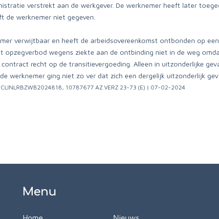
tratie verstrekt aan de werkgever. De werknemer heeft later toegege
ft de werknemer niet gegeven.
mer verwijtbaar en heeft de arbeidsovereenkomst ontbonden op een
het opzegverbod wegens ziekte aan de ontbinding niet in de weg omd
ntract recht op de transitievergoeding. Alleen in uitzonderlijke gev
de werknemer ging niet zo ver dat zich een dergelijk uitzonderlijk ge
 | ECLINLRBZWB2024818, 10787677 AZ VERZ 23-73 (E) | 07-02-2024
Menu
Home
Nieuws