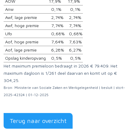
AOW
17,9%
17,9%
Anw
0,1%
0,1%
Awf, lage premie
2,74%
2,74%
Awf, hoge premie
7,74%
7,74%
Ufo
0,68%
0,68%
Aof, hoge premie
7,64%
7,63%
Aof, lage premie
6,28%
6,27%
Opslag kinderopvang
0,5%
0,5%
Het maximum premieloon bedraagt in 2026 € 79.409. Het
maximum dagloon is 1/261 deel daarvan en komt uit op €
304,25.
Bron: Ministerie van Sociale Zaken en Werkgelegenheid | besluit | stcrt-
2025-42324 | 01-12-2025
Terug naar overzicht