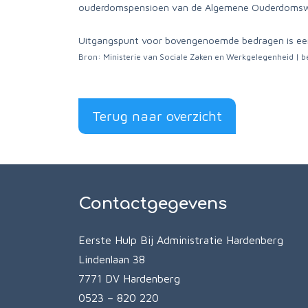
ouderdomspensioen van de Algemene Ouderdomswe
Uitgangspunt voor bovengenoemde bedragen is een 
Bron: Ministerie van Sociale Zaken en Werkgelegenheid | 
Terug naar overzicht
Contactgegevens
Eerste Hulp Bij Administratie Hardenberg
Lindenlaan 38
7771 DV Hardenberg
0523 – 820 220