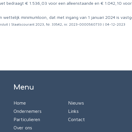
t bedraagt € 1.536,03 voor een alleenstaande en € 1.042,10 vo
wettelijk minimumloon, dat met ingang van 1 januari 2024 is vastg
besluit | Staatscourant 2023, Nr. 33542, nr. 2023-0000560733 | 04-12-2023
Menu
Home
Nieuws
Ondernemers
Links
Particulieren
Contact
Over ons