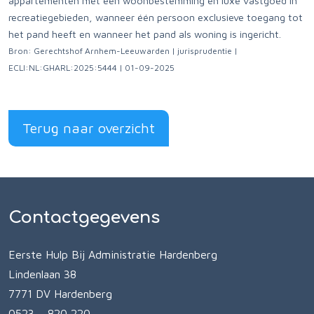
appartementen met een woonbestemming en luxe vastgoed in
recreatiegebieden, wanneer één persoon exclusieve toegang tot
het pand heeft en wanneer het pand als woning is ingericht.
Bron: Gerechtshof Arnhem-Leeuwarden | jurisprudentie |
ECLI:NL:GHARL:2025:5444 | 01-09-2025
Terug naar overzicht
Contactgegevens
Eerste Hulp Bij Administratie Hardenberg
Lindenlaan 38
7771 DV Hardenberg
0523 – 820 220