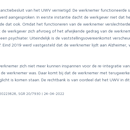
nsanctiebesluit van het UWV vernietigd. De werknemer functioneerd
 werd aangesproken. In eerste instantie dacht de werkgever niet dat
e dat ook. Omdat het functioneren van de werknemer verslechterde,
 de werkgever zich afvroeg of het afwijkende gedrag van de werkne
een psychiater. Uiteindelijk is de vaststellingsovereenkomst versch
. Eind 2019 werd vastgesteld dat de werknemer lijdt aan Alzheimer,
erknemer zich niet meer kunnen inspannen voor de re-integratie van
 de werknemer was. Daar komt bij dat de werknemer met terugwerkend
glicht is komen staan. De rechtbank is van oordeel dat het UWV in di
HA20223828, SGR 20/7930 | 24-04-2022