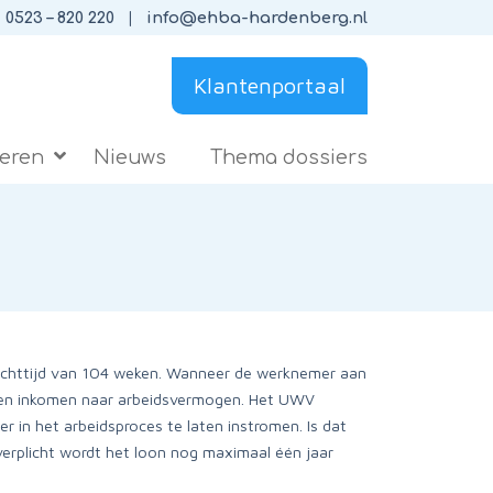
0523 – 820 220
info@ehba-hardenberg.nl
Klantenportaal
ieren
Nieuws
Thema dossiers
wachttijd van 104 weken. Wanneer de werknemer aan
rk en inkomen naar arbeidsvermogen. Het UWV
in het arbeidsproces te laten instromen. Is dat
erplicht wordt het loon nog maximaal één jaar