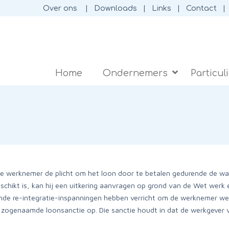
Over ons
Downloads
Links
Contact
Home
Ondernemers
Particul
 de werknemer de plicht om het loon door te betalen gedurende de 
schikt is, kan hij een uitkering aanvragen op grond van de Wet we
e re-integratie-inspanningen hebben verricht om de werknemer weer 
 zogenaamde loonsanctie op. Die sanctie houdt in dat de werkgever v