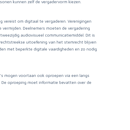
ersonen kunnen zelf de vergadervorm kiezen.
 vereist om digitaal te vergaderen. Verenigingen
te vermijden. Deelnemers moeten de vergadering
weezijdig audiovisueel communicatiemiddel. Dit is
rechtstreekse uitoefening van het stemrecht blijven
den met beperkte digitale vaardigheden en zo nodig
v's mogen voortaan ook oproepen via een langs
d. De oproeping moet informatie bevatten over de