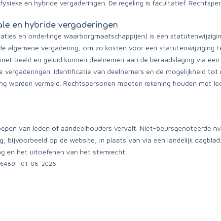
ysieke en hybride vergaderingen. De regeling is facultatief. Rechtsp
le en hybride vergaderingen
ties en onderlinge waarborgmaatschappijen) is een statutenwijziging
de algemene vergadering, om zo kosten voor een statutenwijziging 
 met beeld en geluid kunnen deelnemen aan de beraadslaging via een t
e vergaderingen. Identificatie van deelnemers en de mogelijkheid tot 
ping worden vermeld. Rechtspersonen moeten rekening houden met le
roepen van leden of aandeelhouders vervalt. Niet-beursgenoteerde n
 bijvoorbeeld op de website, in plaats van via een landelijk dagbla
ng en het uitoefenen van het stemrecht.
 | 36489 | 01-06-2026