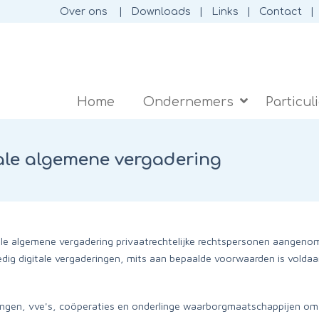
Over ons
Downloads
Links
Contact
Home
Ondernemers
Particul
itale algemene vergadering
le algemene vergadering privaatrechtelijke rechtspersonen aangenomen
ledig digitale vergaderingen, mits aan bepaalde voorwaarden is volda
gingen, vve's, coöperaties en onderlinge waarborgmaatschappijen om 