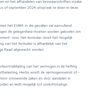
gen en het afhandelen van bezwaarschriften inzake
us of september 2024 uitspraak te doen in deze
 met het EVRM. In die gevallen zal aanvullend
ichtigen de gelegenheid moeten worden geboden om
dement’ voor. Het formulier moet het mogelijk
g van het formulier is afhankelijk van het
oge Raad afgewacht worden.
rdeontwikkeling van het vermogen in de heffing
tbelasting. Hierbij wordt de vermogenswinst of -
s. Voor onroerende zaken en voor aandelen in
woorden en leidt mogelijk tot onrechtmatige