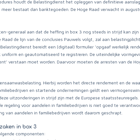
edures houdt de Belastingdienst het opleggen van definitieve aansla
it meer bestaat dan banktegoeden. De Hoge Raad verwacht in august
en-generaal aan dat de heffing in box 3 nog steeds in strijd kan zijn
 Raad de lijn van de conclusies Pauwels volgt, zal aan belastingpl
elastingdienst bereidt een (digitaal) formulier ‘opgaaf werkelijk ren
niform en geautomatiseerd te registreren. De uiteindelijke vormgevin
ment’ verstaan moet worden. Daarvoor moeten de arresten van de H
ensaanwasbelasting. Hierbij worden het directe rendement en de waa
amiliebedrijven en startende ondernemingen geldt een vermogenswins
f deze uitzonderingen in strijd zijn met de Europese staatssteunregel
kende regeling voor aandelen in familiebedrijven is niet goed te verant
ng van aandelen in familiebedrijven wordt daarom geschrapt.
zaken in box 3
volgende componenten: