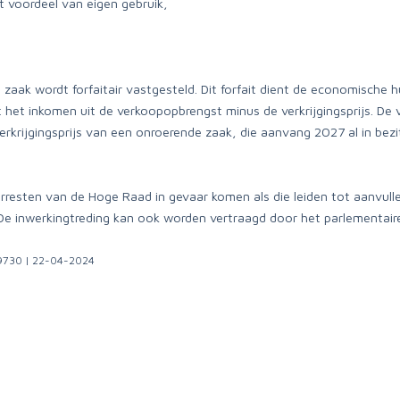
et voordeel van eigen gebruik,
zaak wordt forfaitair vastgesteld. Dit forfait dient de economische
t het inkomen uit de verkoopopbrengst minus de verkrijgingsprijs. De v
krijgingsprijs van een onroerende zaak, die aanvang 2027 al in bezit
rresten van de Hoge Raad in gevaar komen als die leiden tot aanvu
De inwerkingtreding kan ook worden vertraagd door het parlementai
29730 | 22-04-2024