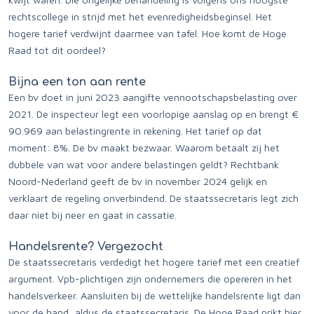
rechtscollege in strijd met het evenredigheidsbeginsel. Het
hogere tarief verdwijnt daarmee van tafel. Hoe komt de Hoge
Raad tot dit oordeel?
Bijna een ton aan rente
Een bv doet in juni 2023 aangifte vennootschapsbelasting over
2021. De inspecteur legt een voorlopige aanslag op en brengt €
90.969 aan belastingrente in rekening. Het tarief op dat
moment: 8%. De bv maakt bezwaar. Waarom betaalt zij het
dubbele van wat voor andere belastingen geldt? Rechtbank
Noord-Nederland geeft de bv in november 2024 gelijk en
verklaart de regeling onverbindend. De staatssecretaris legt zich
daar niet bij neer en gaat in cassatie.
Handelsrente? Vergezocht
De staatssecretaris verdedigt het hogere tarief met een creatief
argument. Vpb-plichtigen zijn ondernemers die opereren in het
handelsverkeer. Aansluiten bij de wettelijke handelsrente ligt dan
voor de hand, aldus de staatssecretaris. De Hoge Raad prikt hier