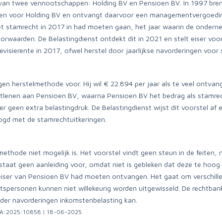
 van twee vennootschappen: Holding BV en Pensioen BV. In 1997 breng
n voor Holding BV en ontvangt daarvoor een managementvergoeding. H
t stamrecht in 2017 in had moeten gaan, het jaar waarin de ondernem
orwaarden. De Belastingdienst ontdekt dit in 2021 en stelt eiser voo
isierente in 2017, ofwel herstel door jaarlijkse navorderingen voor
eigen herstelmethode voor. Hij wil € 22.894 per jaar als te veel on
itlenen aan Pensioen BV, waarna Pensioen BV het bedrag als stamrecht
er geen extra belastingdruk. De Belastingdienst wijst dit voorstel a
ogd met de stamrechtuitkeringen.
ethode niet mogelijk is. Het voorstel vindt geen steun in de feiten, 
aat geen aanleiding voor, omdat niet is gebleken dat deze te hoog
 eiser van Pensioen BV had moeten ontvangen. Het gaat om verschill
htspersonen kunnen niet willekeurig worden uitgewisseld. De rechtban
nder navorderingen inkomstenbelasting kan.
DHA:2025:10858 | 18-06-2025