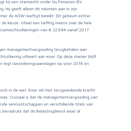
t hij een stamrecht onder bij Pensioen BV.
ij geeft alleen dit inkomen aan in zijn
er de AOW-leeftijd bereikt. Dit gebeurt echter
r de keuze: ofwel een heffing ineens over de hele
 stamrechtuitkeringen van € 22.894 vanaf 2017.
tvangen managementvergoeding terugbetalen aan
uitkering uitkeert aan eiser. Op deze manier blijft
f en legt navorderingsaanslagen op voor 2018 en
noch in de wet. Eiser wil met terugwerkende kracht
 was. Cruciaal is dat de managementvergoeding van
ende vennootschappen en verschillende titels van
k benadrukt dat de Belastingdienst eiser al