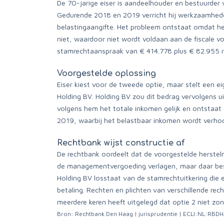
De 70-jarige eiser is aandeelhouder en bestuurder
Gedurende 2018 en 2019 verricht hij werkzaamhede
belastingaangifte. Het probleem ontstaat omdat he
niet, waardoor niet wordt voldaan aan de fiscale vo
stamrechtaanspraak van € 414.778 plus € 82.955 rev
Voorgestelde oplossing
Eiser kiest voor de tweede optie, maar stelt een 
Holding BV. Holding BV zou dit bedrag vervolgens u
volgens hem het totale inkomen gelijk en ontstaat 
2019, waarbij het belastbaar inkomen wordt verho
Rechtbank wijst constructie af
De rechtbank oordeelt dat de voorgestelde herstelm
de managementvergoeding verlagen, maar daar best
Holding BV losstaat van de stamrechtuitkering die
betaling. Rechten en plichten van verschillende rec
meerdere keren heeft uitgelegd dat optie 2 niet zo
Bron: Rechtbank Den Haag | jurisprudentie | ECLI:NL:RB