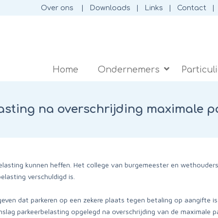
Over ons
Downloads
Links
Contact
Home
Ondernemers
Particul
sting na overschrijding maximale pa
sting kunnen heffen. Het college van burgemeester en wethouders k
lasting verschuldigd is.
egeven dat parkeren op een zekere plaats tegen betaling op aangifte
nslag parkeerbelasting opgelegd na overschrijding van de maximale 