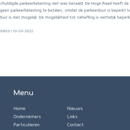
chuldigde parkeerbelasting niet was betaald. De Hoge Raad heeft de 
een parkeerbelasting te betalen, omdat de parkeerduur is beperkt to
uur is niet mogelijk. De mogelijkheid tot naheffing is wettelijk beper
/00853 | 10-03-2022
Menu
Home
Nieuws
Ondernemers
Links
Particulieren
Contact