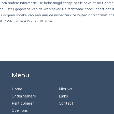
 om nadere informatie. De belastingplichtige heeft bewust niet gerea
onjuiste) gegevens van de werkgever. De rechtbank concludeert dat d
 Er is geen sprake van een aan de inspecteur te wijten onrechtmatighe
I:NL:RBNNE:2024:4368 | 21-10-2024
Menu
Home
Nieuws
Ondernemers
Links
Particulieren
Contact
Over ons