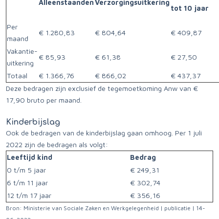
Alleenstaanden
Verzorgingsuitkering
tot 10 jaar
Per
€ 1.280,83
€ 804,64
€ 409,87
maand
Vakantie-
€ 85,93
€ 61,38
€ 27,50
uitkering
Totaal
€ 1.366,76
€ 866,02
€ 437,37
Deze bedragen zijn exclusief de tegemoetkoming Anw van €
17,90 bruto per maand.
Kinderbijslag
Ook de bedragen van de kinderbijslag gaan omhoog. Per 1 juli
2022 zijn de bedragen als volgt:
Leeftijd kind
Bedrag
0 t/m 5 jaar
€ 249,31
6 t/m 11 jaar
€ 302,74
12 t/m 17 jaar
€ 356,16
Bron: Ministerie van Sociale Zaken en Werkgelegenheid | publicatie | 14-