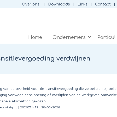
Over ons
Downloads
Links
Contact
Home
Ondernemers
Particul
nsitievergoeding verdwijnen
van de overheid voor de transitievergoeding die ze betalen bij ontsl
iging vanwege pensionering of overlijden van de werkgever. Aanvankel
lgehele afschaffing gekozen.
wetswijziging | 2026Z11419 | 28-05-2026