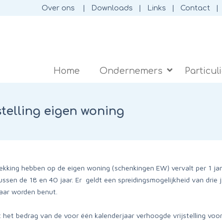
Over ons
Downloads
Links
Contact
Home
Ondernemers
Particul
stelling eigen woning
rekking hebben op de eigen woning (schenkingen EW) vervalt per 1 jan
sen de 18 en 40 jaar. Er geldt een spreidingsmogelijkheid van drie j
jaar worden benut.
ot het bedrag van de voor één kalenderjaar verhoogde vrijstelling vo